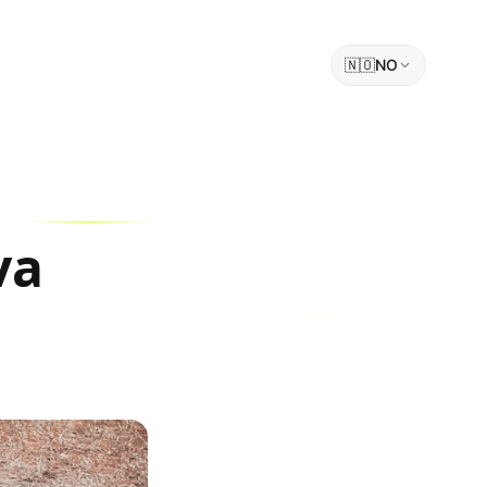
🇳🇴
NO
va