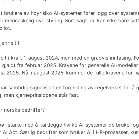
t brukere av høyrisiko AI-systemer fører logg over systeme
r menneskelig overstyring. Kort sagt: du kan ikke bare set
ilot.
jenne til
melt i kraft 1. august 2024, men med en gradvis innfasing. 
o gjaldt fra februar 2025. Kravene for generelle AI-modelle
gust 2025. Nå, i august 2026, kommer de fulle kravene for h
r samtidig signalisert en forenkling av regelverket for å 
, men kjerneprinsippene står fast.
or norske bedrifter?
bør starte med å kartlegge hvilke AI-systemer de bruker o
er AI Act. Særlig bedrifter som bruker AI i HR-prosesser, ku