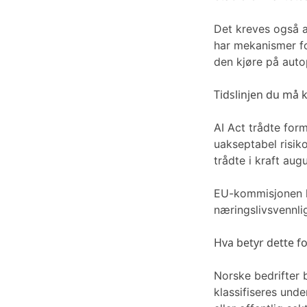
Det kreves også a
har mekanismer fo
den kjøre på autop
Tidslinjen du må k
AI Act trådte for
uakseptabel risik
trådte i kraft au
EU-kommisjonen ha
næringslivsvennlig
Hva betyr dette f
Norske bedrifter 
klassifiseres und