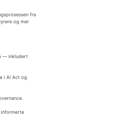
ingsprosessen fra
 dyrere og mer
n — inkludert
 i AI Act og
governance.
 informerte