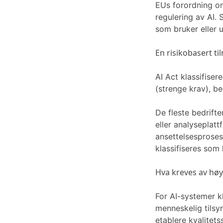
EUs forordning om
regulering av AI.
som bruker eller 
En risikobasert t
AI Act klassifiser
(strenge krav), be
De fleste bedrift
eller analyseplatt
ansettelsesprosess
klassifiseres som 
Hva kreves av høy
For AI-systemer kl
menneskelig tilsy
etablere kvalitet