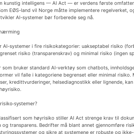
 kunstig intelligens — AI Act — er verdens første omfatte
 Som EØS-land vil Norge måtte implementere regelverket, og
utvikler AI-systemer bør forberede seg nå.
ilnærming
er AI-systemer i fire risikokategorier: uakseptabel risiko (for
grenset risiko (transparenskrav) og minimal risiko (ingen sp
er som bruker standard AI-verktøy som chatbots, innholdsg
former vil falle i kategoriene begrenset eller minimal risiko.
er, kredittvurderinger, helsediagnostikk eller lignende, ka
høyrisiko.
risiko-systemer?
assifisert som høyrisiko stiller AI Act strenge krav til doku
n og transparens. Bedrifter må blant annet gjennomføre risi
sstyringssystemer og sikre at systemene er robuste og ikke