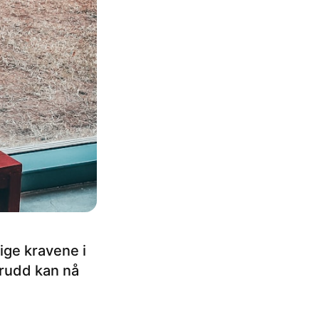
dige kravene i
brudd kan nå