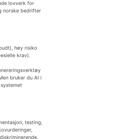
nde lovverk for
 norske bedrifter
budt), høy risiko
esielle krav).
enereringsverktøy
 Men bruker du AI i
n systemet
mentasjon, testing,
kovurderinger,
-diskriminerende.