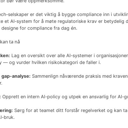
sektor bør være oppmerksomme.
ech-selskaper er det viktig å bygge compliance inn i utvikl
tte et AI-system for å møte regulatoriske krav er betydelig
 designe for compliance fra dag én.
 kan ta nå
uken:
Lag en oversikt over alle AI-systemer i organisasjone
 — og vurder hvilken risikokategori de faller i.
 gap-analyse:
Sammenlign nåværende praksis med kravene
r.
:
Opprett en intern AI-policy og utpek en ansvarlig for AI-
æring:
Sørg for at teamet ditt forstår regelverket og kan ta
I-bruk.