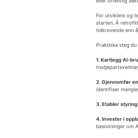
eller offentlig 
For utviklere og t
starten. Å retrofi
tidkrevende enn å
Praktiske steg du
1. Kartlegg AI-br
tredjepartsverktøy
2. Gjennomfør en
identifiser mangle
3. Etabler styring
4. Invester i oppl
beslutninger om A