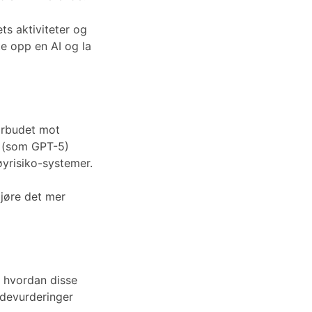
ts aktiviteter og
te opp en AI og la
Forbudet mot
r (som GPT-5)
øyrisiko-systemer.
gjøre det mer
g hvordan disse
ndevurderinger