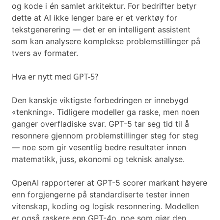
og kode i én samlet arkitektur. For bedrifter betyr
dette at AI ikke lenger bare er et verktøy for
tekstgenerering — det er en intelligent assistent
som kan analysere komplekse problemstillinger på
tvers av formater.
Hva er nytt med GPT-5?
Den kanskje viktigste forbedringen er innebygd
«tenkning». Tidligere modeller ga raske, men noen
ganger overfladiske svar. GPT-5 tar seg tid til å
resonnere gjennom problemstillinger steg for steg
— noe som gir vesentlig bedre resultater innen
matematikk, juss, økonomi og teknisk analyse.
OpenAI rapporterer at GPT-5 scorer markant høyere
enn forgjengerne på standardiserte tester innen
vitenskap, koding og logisk resonnering. Modellen
er også raskere enn GPT-4o, noe som gjør den