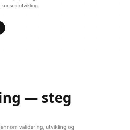
 konseptutvikling.
ring — steg
jennom validering, utvikling og