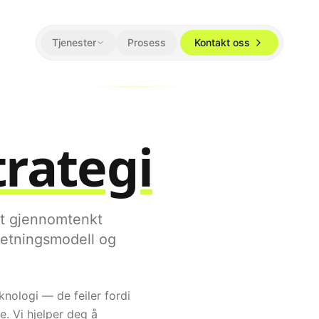
Tjenester
Prosess
Kontakt oss
trategi
 et gjennomtenkt
rretningsmodell og
knologi — de feiler fordi
e. Vi hjelper deg å