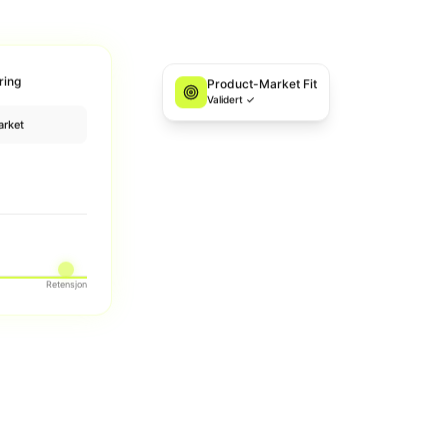
ring
Product-Market Fit
Validert ✓
rket
Retensjon