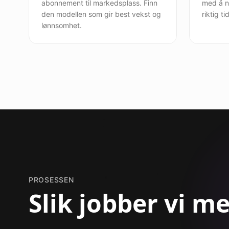
abonnement til markedsplass. Finn
med å n
den modellen som gir best vekst og
riktig t
lønnsomhet.
PROSESSEN
Slik jobber vi m