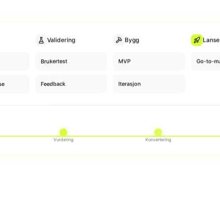
Validering
Bygg
Lanse
Brukertest
MVP
Go-to-ma
se
Feedback
Iterasjon
Vurdering
Konvertering