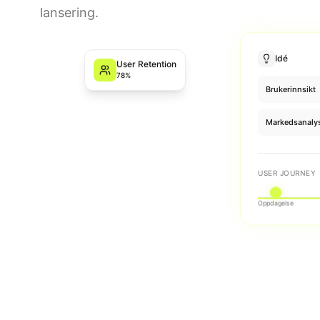
lansering.
Idé
User Retention
78%
Brukerinnsikt
Markedsanaly
USER JOURNEY
Oppdagelse