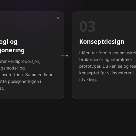
2
03
egi og
Konseptdesign
jonering
Idéen tar form gjennom wire
brukerreiser og interaktive
erer verdiproporsjon,
prototyper. Du kan se og tes
ingsmodell og
konseptet før vi investerer i
ansefortrinn. Sammen finner
utvikling.
ette posisjoneringen i
t.