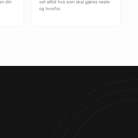
nen din
vet alltid hva som skal gjøres neste
og hvorfor.