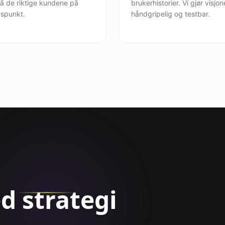
å de riktige kundene på
brukerhistorier. Vi gjør visjo
idspunkt.
håndgripelig og testbar.
ed strategi