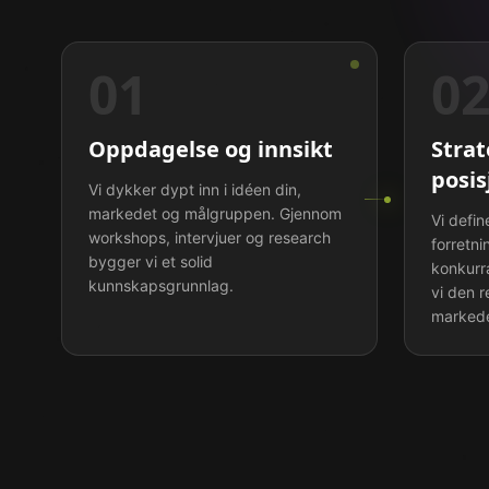
01
0
Oppdagelse og innsikt
Strat
posis
Vi dykker dypt inn i idéen din,
markedet og målgruppen. Gjennom
Vi defin
workshops, intervjuer og research
forretn
bygger vi et solid
konkurr
kunnskapsgrunnlag.
vi den r
markede