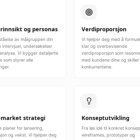
rinnsikt og personas
Verdiproporsjon
ståelse av målgruppen din
Vi hjelper deg med å formul
 intervjuer, undersøkelser
klar og overbevisende
analyse. Vi bygger detaljerte
verdiproporsjon som resonn
 som styrer alle
med kundene dine og skiller
nger.
konkurrentene.
-market strategi
Konseptutvikling
 planer for lansering,
Fra løs idé til konkret kons
sjon og vekst. Vi hjelper deg
wireframes, prototyper og